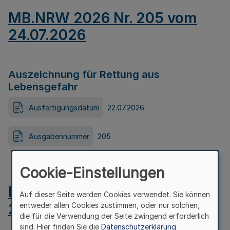
MB.NRW 2026 Nr. 205 vom
24.07.2026
Auszeichnung für Rettung aus
Lebensgefahr
Ausfertigungsdatum
22.07.2026
Ausgabennummer
205
Cookie-Einstellungen
MB.NRW 2026 Nr. 204 vom
Auf dieser Seite werden Cookies verwendet. Sie können
24.07.2026
entweder allen Cookies zustimmen, oder nur solchen,
die für die Verwendung der Seite zwingend erforderlich
sind. Hier finden Sie die
Datenschutzerklärung