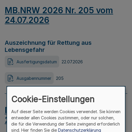
MB.NRW 2026 Nr. 205 vom
24.07.2026
Auszeichnung für Rettung aus
Lebensgefahr
Ausfertigungsdatum
22.07.2026
Ausgabennummer
205
Cookie-Einstellungen
MB.NRW 2026 Nr. 204 vom
Auf dieser Seite werden Cookies verwendet. Sie können
24.07.2026
entweder allen Cookies zustimmen, oder nur solchen,
die für die Verwendung der Seite zwingend erforderlich
sind. Hier finden Sie die
Datenschutzerklärung