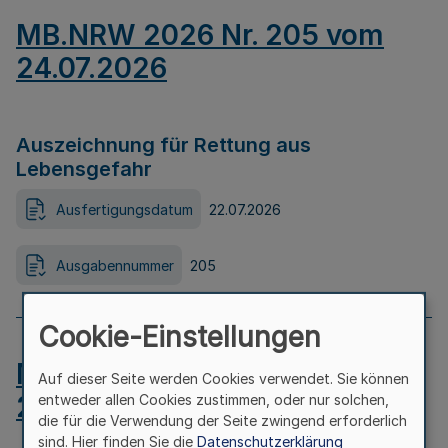
MB.NRW 2026 Nr. 205 vom
24.07.2026
Auszeichnung für Rettung aus
Lebensgefahr
Ausfertigungsdatum
22.07.2026
Ausgabennummer
205
Cookie-Einstellungen
MB.NRW 2026 Nr. 204 vom
Auf dieser Seite werden Cookies verwendet. Sie können
24.07.2026
entweder allen Cookies zustimmen, oder nur solchen,
die für die Verwendung der Seite zwingend erforderlich
sind. Hier finden Sie die
Datenschutzerklärung