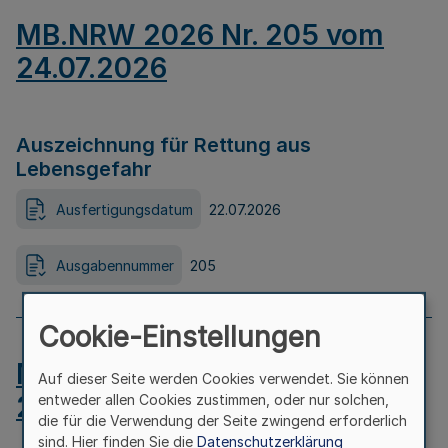
MB.NRW 2026 Nr. 205 vom
24.07.2026
Auszeichnung für Rettung aus
Lebensgefahr
Ausfertigungsdatum
22.07.2026
Ausgabennummer
205
Cookie-Einstellungen
MB.NRW 2026 Nr. 204 vom
Auf dieser Seite werden Cookies verwendet. Sie können
24.07.2026
entweder allen Cookies zustimmen, oder nur solchen,
die für die Verwendung der Seite zwingend erforderlich
sind. Hier finden Sie die
Datenschutzerklärung