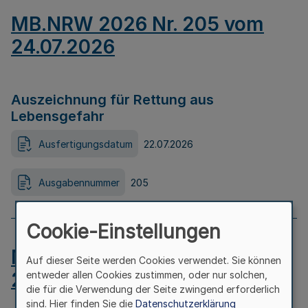
MB.NRW 2026 Nr. 205 vom
24.07.2026
Auszeichnung für Rettung aus
Lebensgefahr
Ausfertigungsdatum
22.07.2026
Ausgabennummer
205
Cookie-Einstellungen
MB.NRW 2026 Nr. 204 vom
Auf dieser Seite werden Cookies verwendet. Sie können
24.07.2026
entweder allen Cookies zustimmen, oder nur solchen,
die für die Verwendung der Seite zwingend erforderlich
sind. Hier finden Sie die
Datenschutzerklärung