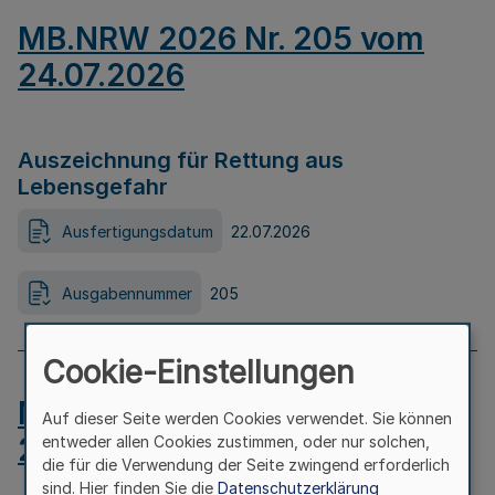
MB.NRW 2026 Nr. 205 vom
24.07.2026
Auszeichnung für Rettung aus
Lebensgefahr
Ausfertigungsdatum
22.07.2026
Ausgabennummer
205
Cookie-Einstellungen
MB.NRW 2026 Nr. 204 vom
Auf dieser Seite werden Cookies verwendet. Sie können
24.07.2026
entweder allen Cookies zustimmen, oder nur solchen,
die für die Verwendung der Seite zwingend erforderlich
sind. Hier finden Sie die
Datenschutzerklärung