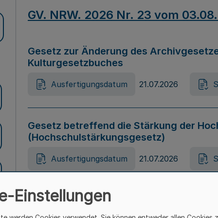
GV. NRW. 2026 Nr. 23 vom 03.08
Gesetz zur Änderung des Archivgesetze
Kulturgesetzbuches
Ausfertigungsdatum
21.07.2026
S
Gesetz betreffend die Stärkung der Hoc
(Hochschulstärkungsgesetz)
Ausfertigungsdatum
21.07.2026
S
e-Einstellungen
Gesetz zur Vermeidung von Diskriminier
(Landesantidiskriminierungsgesetz – 
ite werden Cookies verwendet. Sie können entweder allen Cookies 