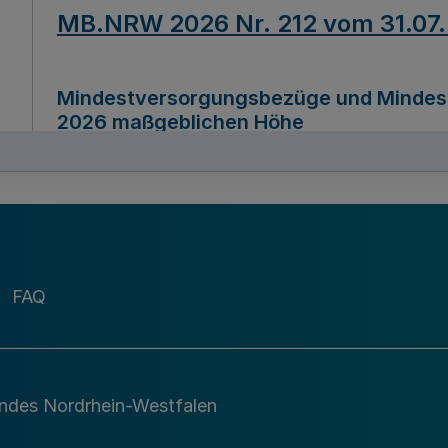
MB.NRW 2026 Nr. 212 vom 31.07
Mindestversorgungsbezüge und Mindesth
2026 maßgeblichen Höhe
Ausfertigungsdatum
22.07.2026
MB.NRW 2026 Nr. 211 vom 31.07
FAQ
Richtlinie zur Durchführung des Förder
Digital (MID)“ zum Teilprogramm MID-Di
andes Nordrhein-Westfalen
Ausfertigungsdatum
29.11.2026
A