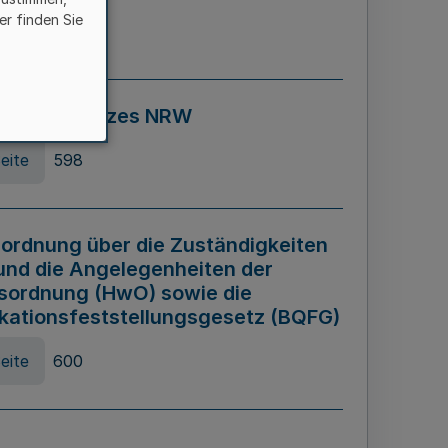
er finden Sie
eite
595
ospiel Gesetzes NRW
eite
598
ordnung über die Zuständigkeiten
und die Angelegenheiten der
sordnung (HwO) sowie die
ikationsfeststellungsgesetz (BQFG)
eite
600