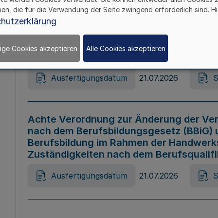
hen, die für die Verwendung der Seite zwingend erforderlich sind. Hi
Ausfertigungsdatum
21.07.2026
S
hutzerklärung
ige Cookies akzeptieren
Alle Cookies akzeptieren
Gesetz zur Änderung des Online-Casin
Ausfertigungsdatum
21.07.2026
S
Achte Verordnung zur Änderung der Ver
nach dem Berufsbildungsgesetz (BBiG) 
Berufsbildung im Rahmen der Handwerk
Zuständigkeiten nach dem Berufsqualif
Ausfertigungsdatum
21.07.2026
S