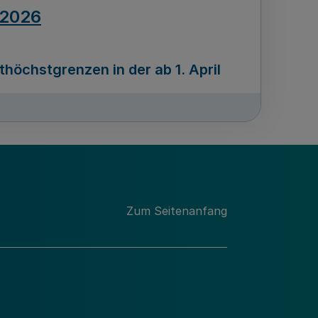
.2026
öchstgrenzen in der ab 1. April
Ausgabennummer
212
.2026
Zum Seitenanfang
programms „Mittelstand Innovativ &
gitale Prozesse
usgabennummer
211