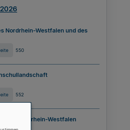
.2026
s Nordrhein-Westfalen und des
eite
550
hschullandschaft
eite
552
ung in Nordrhein-Westfalen
LADG NRW)
zustimmen,