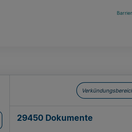
Barrier
ch
Verkündungsbereich 
29450 Dokumente