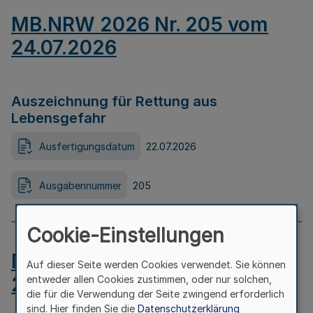
MB.NRW 2026 Nr. 205 vom
24.07.2026
Auszeichnung für Rettung aus
Lebensgefahr
Ausfertigungsdatum
22.07.2026
Ausgabennummer
205
Cookie-Einstellungen
MB.NRW 2026 Nr. 204 vom
Auf dieser Seite werden Cookies verwendet. Sie können
24.07.2026
entweder allen Cookies zustimmen, oder nur solchen,
die für die Verwendung der Seite zwingend erforderlich
sind. Hier finden Sie die
Datenschutzerklärung