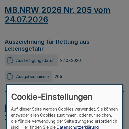
MB.NRW 2026 Nr. 205 vom
24.07.2026
Auszeichnung für Rettung aus
Lebensgefahr
Ausfertigungsdatum
22.07.2026
Ausgabennummer
205
Cookie-Einstellungen
MB.NRW 2026 Nr. 204 vom
Auf dieser Seite werden Cookies verwendet. Sie können
24.07.2026
entweder allen Cookies zustimmen, oder nur solchen,
die für die Verwendung der Seite zwingend erforderlich
sind. Hier finden Sie die
Datenschutzerklärung