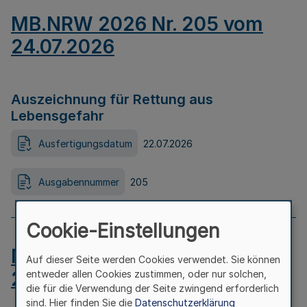
MB.NRW 2026 Nr. 205 vom
24.07.2026
Auszeichnung für Rettung aus
Lebensgefahr
Ausfertigungsdatum
22.07.2026
Ausgabennummer
205
Cookie-Einstellungen
MB.NRW 2026 Nr. 204 vom
Auf dieser Seite werden Cookies verwendet. Sie können
24.07.2026
entweder allen Cookies zustimmen, oder nur solchen,
die für die Verwendung der Seite zwingend erforderlich
sind. Hier finden Sie die
Datenschutzerklärung