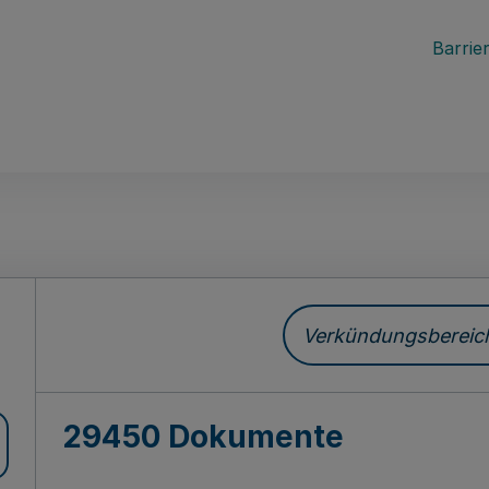
Barrier
ch
Verkündungsbereich 
29450 Dokumente