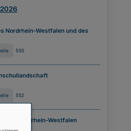
.2026
s Nordrhein-Westfalen und des
eite
550
hschullandschaft
eite
552
ung in Nordrhein-Westfalen
LADG NRW)
zustimmen,