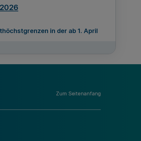
.2026
öchstgrenzen in der ab 1. April
Ausgabennummer
212
.2026
Zum Seitenanfang
programms „Mittelstand Innovativ &
gitale Prozesse
usgabennummer
211