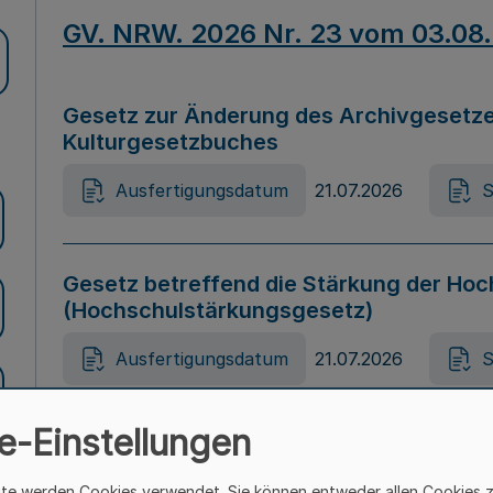
GV. NRW. 2026 Nr. 23 vom 03.08
Gesetz zur Änderung des Archivgesetze
Kulturgesetzbuches
Ausfertigungsdatum
21.07.2026
S
Gesetz betreffend die Stärkung der Hoc
(Hochschulstärkungsgesetz)
Ausfertigungsdatum
21.07.2026
S
e-Einstellungen
Gesetz zur Vermeidung von Diskriminier
(Landesantidiskriminierungsgesetz – 
ite werden Cookies verwendet. Sie können entweder allen Cookies 