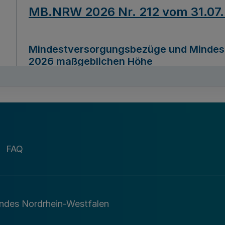
MB.NRW 2026 Nr. 212 vom 31.07
Mindestversorgungsbezüge und Mindesth
2026 maßgeblichen Höhe
Ausfertigungsdatum
22.07.2026
MB.NRW 2026 Nr. 211 vom 31.07
FAQ
Richtlinie zur Durchführung des Förder
Digital (MID)“ zum Teilprogramm MID-Di
andes Nordrhein-Westfalen
Ausfertigungsdatum
29.11.2026
A