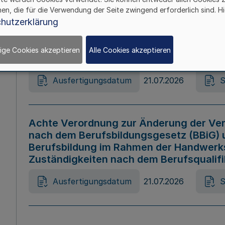
hen, die für die Verwendung der Seite zwingend erforderlich sind. Hi
Ausfertigungsdatum
21.07.2026
S
hutzerklärung
ige Cookies akzeptieren
Alle Cookies akzeptieren
Gesetz zur Änderung des Online-Casin
Ausfertigungsdatum
21.07.2026
S
Achte Verordnung zur Änderung der Ver
nach dem Berufsbildungsgesetz (BBiG) 
Berufsbildung im Rahmen der Handwerk
Zuständigkeiten nach dem Berufsqualif
Ausfertigungsdatum
21.07.2026
S