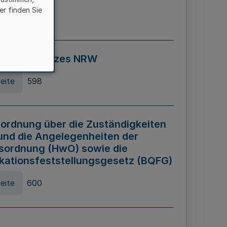
er finden Sie
eite
595
ospiel Gesetzes NRW
eite
598
ordnung über die Zuständigkeiten
und die Angelegenheiten der
sordnung (HwO) sowie die
ikationsfeststellungsgesetz (BQFG)
eite
600