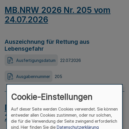
MB.NRW 2026 Nr. 205 vom
24.07.2026
Auszeichnung für Rettung aus
Lebensgefahr
Ausfertigungsdatum
22.07.2026
Ausgabennummer
205
Cookie-Einstellungen
MB.NRW 2026 Nr. 204 vom
Auf dieser Seite werden Cookies verwendet. Sie können
24.07.2026
entweder allen Cookies zustimmen, oder nur solchen,
die für die Verwendung der Seite zwingend erforderlich
sind. Hier finden Sie die
Datenschutzerklärung