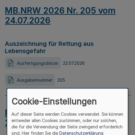
MB.NRW 2026 Nr. 205 vom
24.07.2026
Auszeichnung für Rettung aus
Lebensgefahr
Ausfertigungsdatum
22.07.2026
Ausgabennummer
205
Cookie-Einstellungen
MB.NRW 2026 Nr. 204 vom
Auf dieser Seite werden Cookies verwendet. Sie können
24.07.2026
entweder allen Cookies zustimmen, oder nur solchen,
die für die Verwendung der Seite zwingend erforderlich
sind. Hier finden Sie die
Datenschutzerklärung