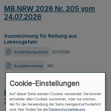
MB.NRW 2026 Nr. 205 vom
24.07.2026
Auszeichnung für Rettung aus
Lebensgefahr
Ausfertigungsdatum
22.07.2026
Ausgabennummer
205
Cookie-Einstellungen
MB.NRW 2026 Nr. 204 vom
Auf dieser Seite werden Cookies verwendet. Sie können
24.07.2026
entweder allen Cookies zustimmen, oder nur solchen,
die für die Verwendung der Seite zwingend erforderlich
sind. Hier finden Sie die
Datenschutzerklärung