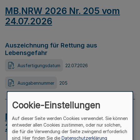
MB.NRW 2026 Nr. 205 vom
24.07.2026
Auszeichnung für Rettung aus
Lebensgefahr
Ausfertigungsdatum
22.07.2026
Ausgabennummer
205
Cookie-Einstellungen
MB.NRW 2026 Nr. 204 vom
Auf dieser Seite werden Cookies verwendet. Sie können
24.07.2026
entweder allen Cookies zustimmen, oder nur solchen,
die für die Verwendung der Seite zwingend erforderlich
sind. Hier finden Sie die
Datenschutzerklärung