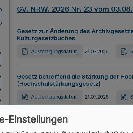
GV. NRW. 2026 Nr. 23 vom 03.08
Gesetz zur Änderung des Archivgesetze
Kulturgesetzbuches
Ausfertigungsdatum
21.07.2026
S
Gesetz betreffend die Stärkung der Hoc
(Hochschulstärkungsgesetz)
Ausfertigungsdatum
21.07.2026
S
e-Einstellungen
Gesetz zur Vermeidung von Diskriminier
(Landesantidiskriminierungsgesetz – 
ite werden Cookies verwendet. Sie können entweder allen Cookies 