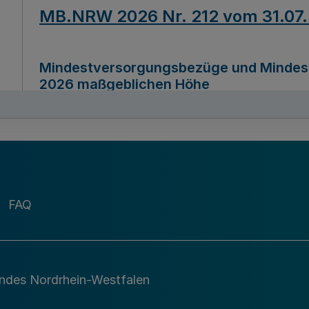
MB.NRW 2026 Nr. 212 vom 31.07
Mindestversorgungsbezüge und Mindesth
2026 maßgeblichen Höhe
Ausfertigungsdatum
22.07.2026
MB.NRW 2026 Nr. 211 vom 31.07
FAQ
Richtlinie zur Durchführung des Förder
Digital (MID)“ zum Teilprogramm MID-Di
andes Nordrhein-Westfalen
Ausfertigungsdatum
29.11.2026
A