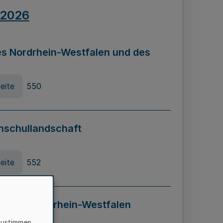
.2026
s Nordrhein-Westfalen und des
eite
550
hschullandschaft
eite
552
ung in Nordrhein-Westfalen
LADG NRW)
zustimmen,