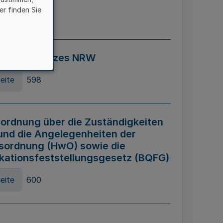
er finden Sie
eite
595
ospiel Gesetzes NRW
eite
598
ordnung über die Zuständigkeiten
und die Angelegenheiten der
sordnung (HwO) sowie die
ikationsfeststellungsgesetz (BQFG)
eite
600