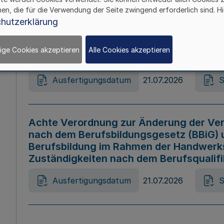
hen, die für die Verwendung der Seite zwingend erforderlich sind. Hi
Ausfertigungsdatum
21.07.2026
S
hutzerklärung
ige Cookies akzeptieren
Alle Cookies akzeptieren
Gesetz zur Änderung des Online-Casin
Ausfertigungsdatum
21.07.2026
S
Achte Verordnung zur Änderung der Ver
nach dem Berufsbildungsgesetz (BBiG) 
Berufsbildung im Rahmen der Handwerk
Zuständigkeiten nach dem Berufsqualif
Ausfertigungsdatum
21.07.2026
S