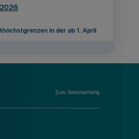
.2026
öchstgrenzen in der ab 1. April
Ausgabennummer
212
.2026
Zum Seitenanfang
programms „Mittelstand Innovativ &
gitale Prozesse
usgabennummer
211