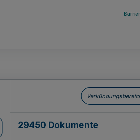
Barrier
ch
Verkündungsbereich 
29450 Dokumente