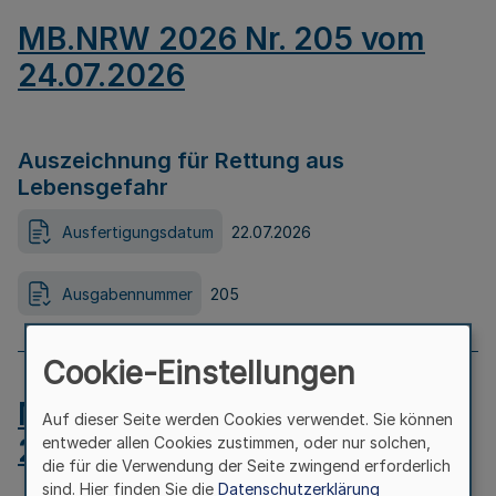
MB.NRW 2026 Nr. 205 vom
24.07.2026
Auszeichnung für Rettung aus
Lebensgefahr
Ausfertigungsdatum
22.07.2026
Ausgabennummer
205
Cookie-Einstellungen
MB.NRW 2026 Nr. 204 vom
Auf dieser Seite werden Cookies verwendet. Sie können
24.07.2026
entweder allen Cookies zustimmen, oder nur solchen,
die für die Verwendung der Seite zwingend erforderlich
sind. Hier finden Sie die
Datenschutzerklärung