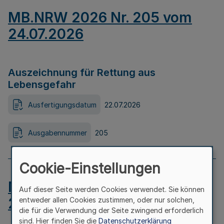
MB.NRW 2026 Nr. 205 vom
24.07.2026
Auszeichnung für Rettung aus
Lebensgefahr
Ausfertigungsdatum
22.07.2026
Ausgabennummer
205
Cookie-Einstellungen
MB.NRW 2026 Nr. 204 vom
Auf dieser Seite werden Cookies verwendet. Sie können
24.07.2026
entweder allen Cookies zustimmen, oder nur solchen,
die für die Verwendung der Seite zwingend erforderlich
sind. Hier finden Sie die
Datenschutzerklärung