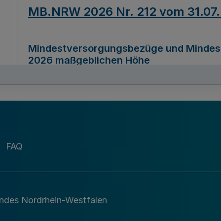
MB.NRW 2026 Nr. 212 vom 31.07
Mindestversorgungsbezüge und Mindesth
2026 maßgeblichen Höhe
Ausfertigungsdatum
22.07.2026
MB.NRW 2026 Nr. 211 vom 31.07
FAQ
Richtlinie zur Durchführung des Förder
Digital (MID)“ zum Teilprogramm MID-Di
andes Nordrhein-Westfalen
Ausfertigungsdatum
29.11.2026
A