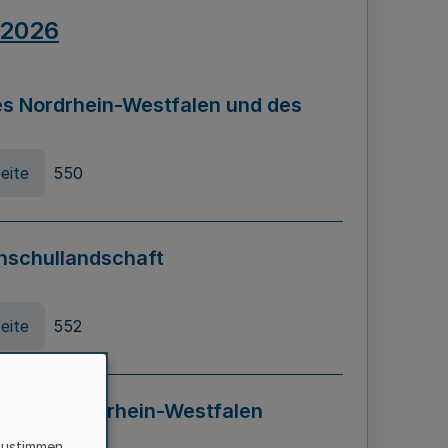
.2026
s Nordrhein-Westfalen und des
eite
550
hschullandschaft
eite
552
ung in Nordrhein-Westfalen
LADG NRW)
zustimmen,