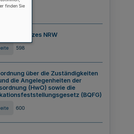
er finden Sie
eite
595
ospiel Gesetzes NRW
eite
598
ordnung über die Zuständigkeiten
und die Angelegenheiten der
sordnung (HwO) sowie die
ikationsfeststellungsgesetz (BQFG)
eite
600