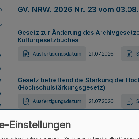
GV. NRW. 2026 Nr. 23 vom 03.08
Gesetz zur Änderung des Archivgesetze
Kulturgesetzbuches
Ausfertigungsdatum
21.07.2026
S
Gesetz betreffend die Stärkung der Hoc
(Hochschulstärkungsgesetz)
Ausfertigungsdatum
21.07.2026
S
e-Einstellungen
Gesetz zur Vermeidung von Diskriminier
(Landesantidiskriminierungsgesetz – 
ite werden Cookies verwendet. Sie können entweder allen Cookies 