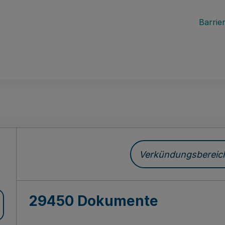
Barrier
ch
Verkündungsbereich 
29450 Dokumente