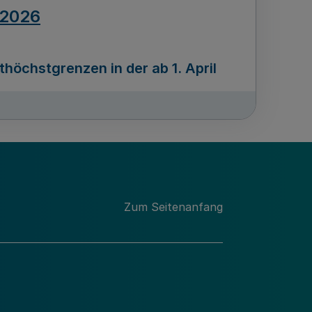
.2026
öchstgrenzen in der ab 1. April
Ausgabennummer
212
.2026
Zum Seitenanfang
programms „Mittelstand Innovativ &
gitale Prozesse
usgabennummer
211