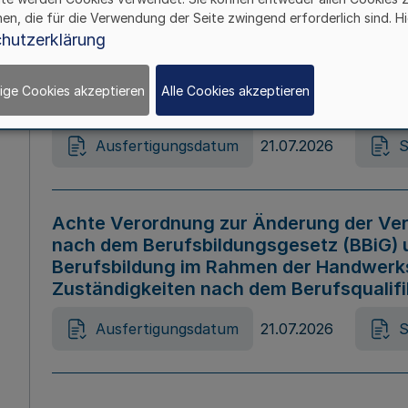
hen, die für die Verwendung der Seite zwingend erforderlich sind. Hi
Ausfertigungsdatum
21.07.2026
S
hutzerklärung
ige Cookies akzeptieren
Alle Cookies akzeptieren
Gesetz zur Änderung des Online-Casin
Ausfertigungsdatum
21.07.2026
S
Achte Verordnung zur Änderung der Ver
nach dem Berufsbildungsgesetz (BBiG) 
Berufsbildung im Rahmen der Handwerk
Zuständigkeiten nach dem Berufsqualif
Ausfertigungsdatum
21.07.2026
S