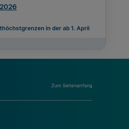
.2026
öchstgrenzen in der ab 1. April
Ausgabennummer
212
.2026
Zum Seitenanfang
programms „Mittelstand Innovativ &
gitale Prozesse
usgabennummer
211