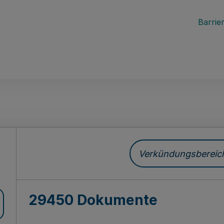
Barrier
ch
Verkündungsbereich 
29450 Dokumente