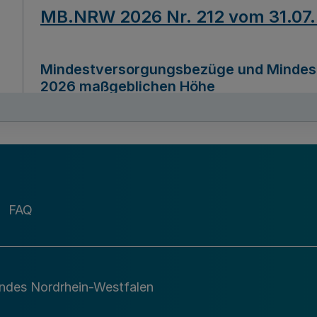
MB.NRW 2026 Nr. 212 vom 31.07
Mindestversorgungsbezüge und Mindesth
2026 maßgeblichen Höhe
Ausfertigungsdatum
22.07.2026
MB.NRW 2026 Nr. 211 vom 31.07
FAQ
Richtlinie zur Durchführung des Förder
Digital (MID)“ zum Teilprogramm MID-Di
andes Nordrhein-Westfalen
Ausfertigungsdatum
29.11.2026
A