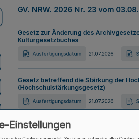
GV. NRW. 2026 Nr. 23 vom 03.08
Gesetz zur Änderung des Archivgesetze
Kulturgesetzbuches
Ausfertigungsdatum
21.07.2026
S
Gesetz betreffend die Stärkung der Hoc
(Hochschulstärkungsgesetz)
Ausfertigungsdatum
21.07.2026
S
e-Einstellungen
Gesetz zur Vermeidung von Diskriminier
(Landesantidiskriminierungsgesetz – 
ite werden Cookies verwendet. Sie können entweder allen Cookies 