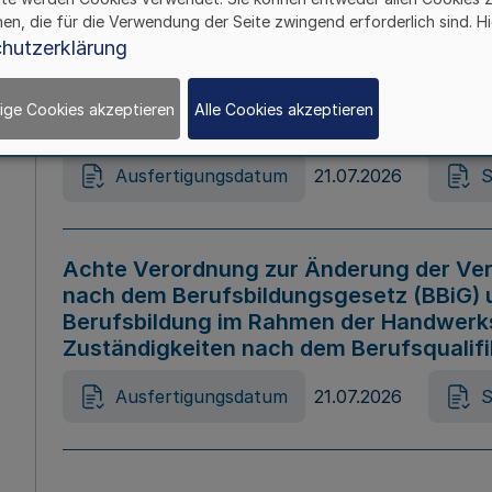
hen, die für die Verwendung der Seite zwingend erforderlich sind. Hi
Ausfertigungsdatum
21.07.2026
S
hutzerklärung
ige Cookies akzeptieren
Alle Cookies akzeptieren
Gesetz zur Änderung des Online-Casin
Ausfertigungsdatum
21.07.2026
S
Achte Verordnung zur Änderung der Ver
nach dem Berufsbildungsgesetz (BBiG) 
Berufsbildung im Rahmen der Handwerk
Zuständigkeiten nach dem Berufsqualif
Ausfertigungsdatum
21.07.2026
S