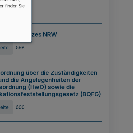
er finden Sie
eite
595
ospiel Gesetzes NRW
eite
598
ordnung über die Zuständigkeiten
und die Angelegenheiten der
sordnung (HwO) sowie die
ikationsfeststellungsgesetz (BQFG)
eite
600