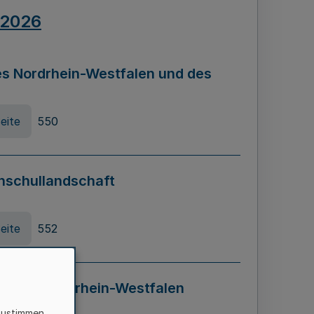
.2026
s Nordrhein-Westfalen und des
eite
550
hschullandschaft
eite
552
ung in Nordrhein-Westfalen
LADG NRW)
zustimmen,