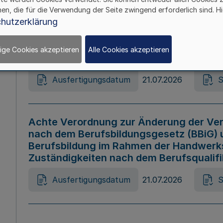
hen, die für die Verwendung der Seite zwingend erforderlich sind. Hi
Ausfertigungsdatum
21.07.2026
S
hutzerklärung
ige Cookies akzeptieren
Alle Cookies akzeptieren
Gesetz zur Änderung des Online-Casin
Ausfertigungsdatum
21.07.2026
S
Achte Verordnung zur Änderung der Ver
nach dem Berufsbildungsgesetz (BBiG) 
Berufsbildung im Rahmen der Handwerk
Zuständigkeiten nach dem Berufsqualif
Ausfertigungsdatum
21.07.2026
S