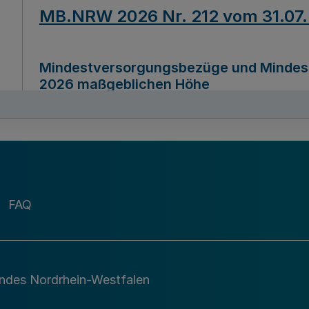
MB.NRW 2026 Nr. 212 vom 31.07
Mindestversorgungsbezüge und Mindesth
2026 maßgeblichen Höhe
Ausfertigungsdatum
22.07.2026
MB.NRW 2026 Nr. 211 vom 31.07
FAQ
Richtlinie zur Durchführung des Förder
Digital (MID)“ zum Teilprogramm MID-Di
andes Nordrhein-Westfalen
Ausfertigungsdatum
29.11.2026
A