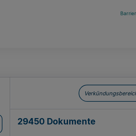
Barrier
ch
Verkündungsbereich 
29450 Dokumente