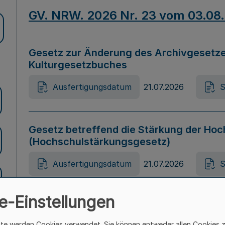
GV. NRW. 2026 Nr. 23 vom 03.08
Gesetz zur Änderung des Archivgesetze
Kulturgesetzbuches
Ausfertigungsdatum
21.07.2026
S
Gesetz betreffend die Stärkung der Hoc
(Hochschulstärkungsgesetz)
Ausfertigungsdatum
21.07.2026
S
e-Einstellungen
Gesetz zur Vermeidung von Diskriminier
(Landesantidiskriminierungsgesetz – 
ite werden Cookies verwendet. Sie können entweder allen Cookies 