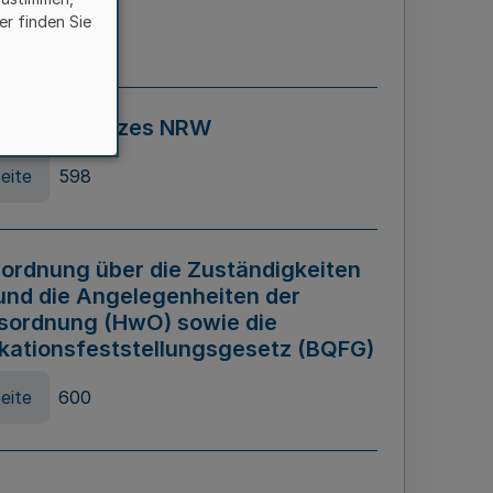
er finden Sie
eite
595
ospiel Gesetzes NRW
eite
598
ordnung über die Zuständigkeiten
und die Angelegenheiten der
sordnung (HwO) sowie die
ikationsfeststellungsgesetz (BQFG)
eite
600