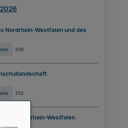
.2026
s Nordrhein-Westfalen und des
eite
550
hschullandschaft
eite
552
ung in Nordrhein-Westfalen
LADG NRW)
zustimmen,