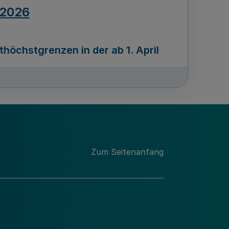
.2026
öchstgrenzen in der ab 1. April
Ausgabennummer
212
.2026
Zum Seitenanfang
programms „Mittelstand Innovativ &
gitale Prozesse
usgabennummer
211