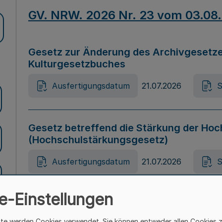
GV. NRW. 2026 Nr. 23 vom 03.08
Gesetz zur Änderung des Archivgesetze
Kulturgesetzbuches
Ausfertigungsdatum
21.07.2026
S
Gesetz betreffend die Stärkung der Hoc
(Hochschulstärkungsgesetz)
Ausfertigungsdatum
21.07.2026
S
e-Einstellungen
Gesetz zur Vermeidung von Diskriminier
(Landesantidiskriminierungsgesetz – 
ite werden Cookies verwendet. Sie können entweder allen Cookies 