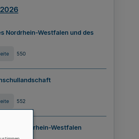
.2026
s Nordrhein-Westfalen und des
eite
550
hschullandschaft
eite
552
ung in Nordrhein-Westfalen
LADG NRW)
zustimmen,