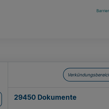
Barrier
ch
Verkündungsbereich 
29450 Dokumente