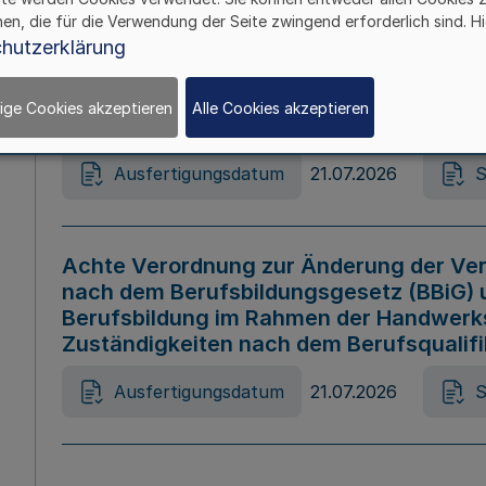
hen, die für die Verwendung der Seite zwingend erforderlich sind. Hi
Ausfertigungsdatum
21.07.2026
S
hutzerklärung
ige Cookies akzeptieren
Alle Cookies akzeptieren
Gesetz zur Änderung des Online-Casin
Ausfertigungsdatum
21.07.2026
S
Achte Verordnung zur Änderung der Ver
nach dem Berufsbildungsgesetz (BBiG) 
Berufsbildung im Rahmen der Handwerk
Zuständigkeiten nach dem Berufsqualif
Ausfertigungsdatum
21.07.2026
S