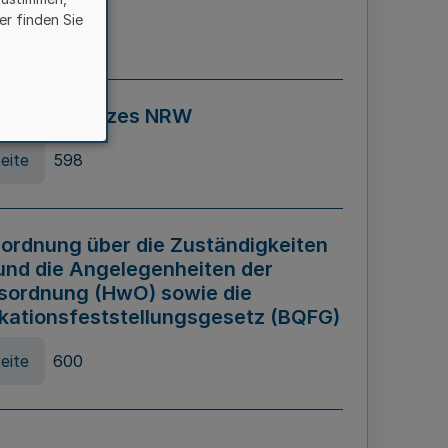
er finden Sie
eite
595
ospiel Gesetzes NRW
eite
598
ordnung über die Zuständigkeiten
und die Angelegenheiten der
sordnung (HwO) sowie die
ikationsfeststellungsgesetz (BQFG)
eite
600