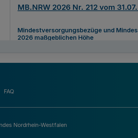
MB.NRW 2026 Nr. 212 vom 31.07
Mindestversorgungsbezüge und Mindesth
2026 maßgeblichen Höhe
Ausfertigungsdatum
22.07.2026
MB.NRW 2026 Nr. 211 vom 31.07
FAQ
Richtlinie zur Durchführung des Förder
Digital (MID)“ zum Teilprogramm MID-Di
andes Nordrhein-Westfalen
Ausfertigungsdatum
29.11.2026
A