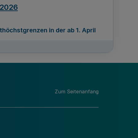
.2026
öchstgrenzen in der ab 1. April
Ausgabennummer
212
.2026
Zum Seitenanfang
programms „Mittelstand Innovativ &
gitale Prozesse
usgabennummer
211