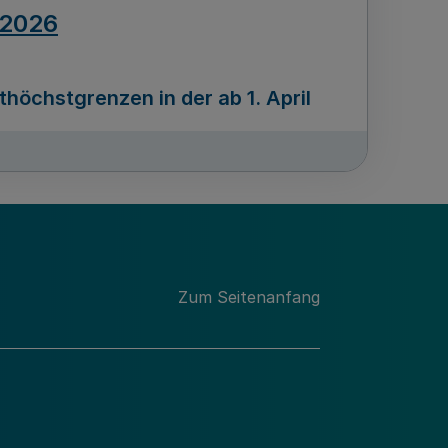
.2026
öchstgrenzen in der ab 1. April
Ausgabennummer
212
.2026
Zum Seitenanfang
programms „Mittelstand Innovativ &
gitale Prozesse
usgabennummer
211