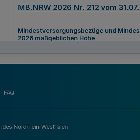
MB.NRW 2026 Nr. 212 vom 31.07
Mindestversorgungsbezüge und Mindesth
2026 maßgeblichen Höhe
Ausfertigungsdatum
22.07.2026
MB.NRW 2026 Nr. 211 vom 31.07
FAQ
Richtlinie zur Durchführung des Förder
Digital (MID)“ zum Teilprogramm MID-Di
andes Nordrhein-Westfalen
Ausfertigungsdatum
29.11.2026
A