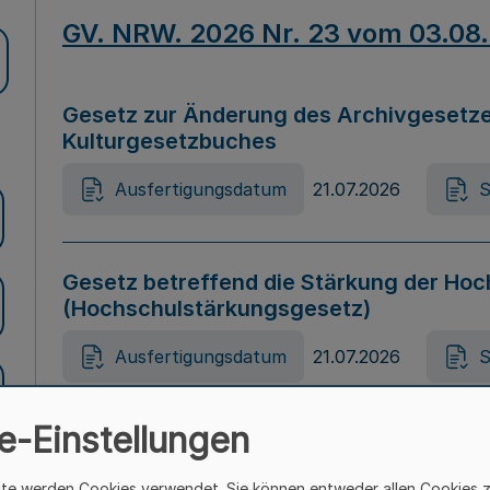
GV. NRW. 2026 Nr. 23 vom 03.08
Gesetz zur Änderung des Archivgesetze
Kulturgesetzbuches
Ausfertigungsdatum
21.07.2026
S
Gesetz betreffend die Stärkung der Hoc
(Hochschulstärkungsgesetz)
Ausfertigungsdatum
21.07.2026
S
e-Einstellungen
Gesetz zur Vermeidung von Diskriminier
(Landesantidiskriminierungsgesetz – 
ite werden Cookies verwendet. Sie können entweder allen Cookies 