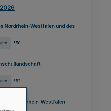
.2026
s Nordrhein-Westfalen und des
eite
550
hschullandschaft
eite
552
ung in Nordrhein-Westfalen
LADG NRW)
zustimmen,