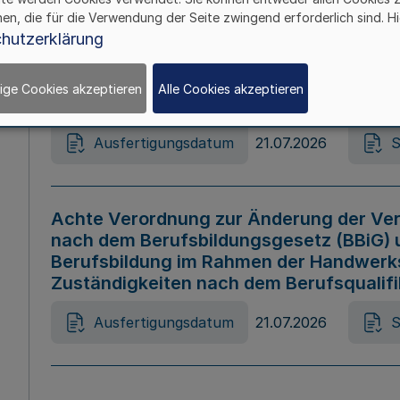
hen, die für die Verwendung der Seite zwingend erforderlich sind. Hi
Ausfertigungsdatum
21.07.2026
S
hutzerklärung
ige Cookies akzeptieren
Alle Cookies akzeptieren
Gesetz zur Änderung des Online-Casin
Ausfertigungsdatum
21.07.2026
S
Achte Verordnung zur Änderung der Ver
nach dem Berufsbildungsgesetz (BBiG) 
Berufsbildung im Rahmen der Handwerk
Zuständigkeiten nach dem Berufsqualif
Ausfertigungsdatum
21.07.2026
S