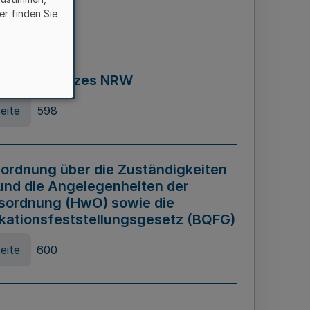
er finden Sie
eite
595
ospiel Gesetzes NRW
eite
598
ordnung über die Zuständigkeiten
und die Angelegenheiten der
sordnung (HwO) sowie die
ikationsfeststellungsgesetz (BQFG)
eite
600