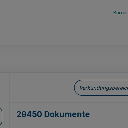
Barrier
ch
Verkündungsbereich 
29450 Dokumente