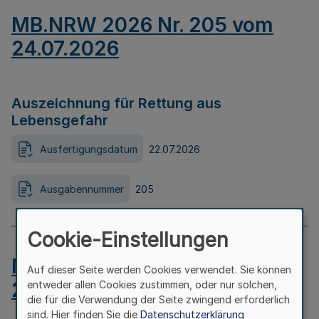
MB.NRW 2026 Nr. 205 vom
24.07.2026
Auszeichnung für Rettung aus
Lebensgefahr
Ausfertigungsdatum
22.07.2026
Ausgabennummer
205
Cookie-Einstellungen
MB.NRW 2026 Nr. 204 vom
Auf dieser Seite werden Cookies verwendet. Sie können
24.07.2026
entweder allen Cookies zustimmen, oder nur solchen,
die für die Verwendung der Seite zwingend erforderlich
sind. Hier finden Sie die
Datenschutzerklärung