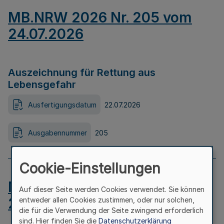
MB.NRW 2026 Nr. 205 vom
24.07.2026
Auszeichnung für Rettung aus
Lebensgefahr
Ausfertigungsdatum
22.07.2026
Ausgabennummer
205
Cookie-Einstellungen
MB.NRW 2026 Nr. 204 vom
Auf dieser Seite werden Cookies verwendet. Sie können
24.07.2026
entweder allen Cookies zustimmen, oder nur solchen,
die für die Verwendung der Seite zwingend erforderlich
sind. Hier finden Sie die
Datenschutzerklärung