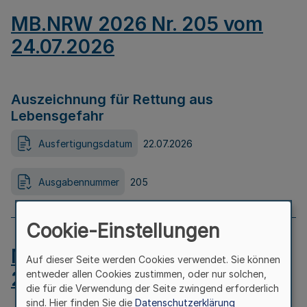
MB.NRW 2026 Nr. 205 vom
24.07.2026
Auszeichnung für Rettung aus
Lebensgefahr
Ausfertigungsdatum
22.07.2026
Ausgabennummer
205
Cookie-Einstellungen
MB.NRW 2026 Nr. 204 vom
Auf dieser Seite werden Cookies verwendet. Sie können
24.07.2026
entweder allen Cookies zustimmen, oder nur solchen,
die für die Verwendung der Seite zwingend erforderlich
sind. Hier finden Sie die
Datenschutzerklärung