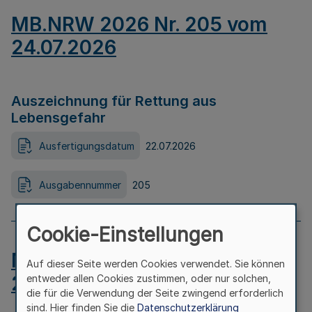
MB.NRW 2026 Nr. 205 vom
24.07.2026
Auszeichnung für Rettung aus
Lebensgefahr
Ausfertigungsdatum
22.07.2026
Ausgabennummer
205
Cookie-Einstellungen
MB.NRW 2026 Nr. 204 vom
Auf dieser Seite werden Cookies verwendet. Sie können
24.07.2026
entweder allen Cookies zustimmen, oder nur solchen,
die für die Verwendung der Seite zwingend erforderlich
sind. Hier finden Sie die
Datenschutzerklärung