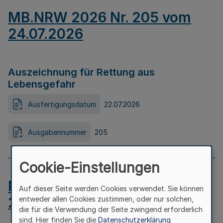
MB.NRW 2026 Nr. 205 vom
24.07.2026
Auszeichnung für Rettung aus
Lebensgefahr
Ausfertigungsdatum
22.07.2026
Ausgabennummer
205
Cookie-Einstellungen
MB.NRW 2026 Nr. 204 vom
Auf dieser Seite werden Cookies verwendet. Sie können
24.07.2026
entweder allen Cookies zustimmen, oder nur solchen,
die für die Verwendung der Seite zwingend erforderlich
sind. Hier finden Sie die
Datenschutzerklärung