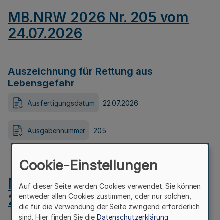
MB.NRW 2026 Nr. 205 vom
24.07.2026
Auszeichnung für Rettung aus
Lebensgefahr
Ausfertigungsdatum
22.07.2026
Ausgabennummer
205
Cookie-Einstellungen
MB.NRW 2026 Nr. 204 vom
Auf dieser Seite werden Cookies verwendet. Sie können
24.07.2026
entweder allen Cookies zustimmen, oder nur solchen,
die für die Verwendung der Seite zwingend erforderlich
sind. Hier finden Sie die
Datenschutzerklärung