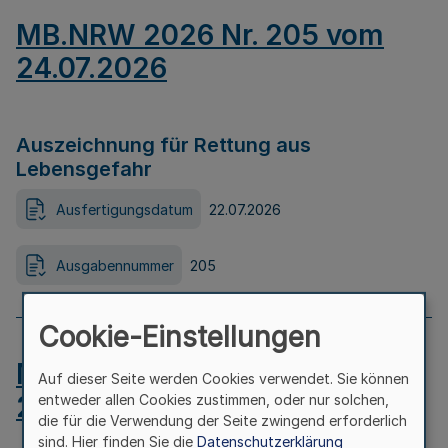
MB.NRW 2026 Nr. 205 vom
24.07.2026
Auszeichnung für Rettung aus
Lebensgefahr
Ausfertigungsdatum
22.07.2026
Ausgabennummer
205
Cookie-Einstellungen
MB.NRW 2026 Nr. 204 vom
Auf dieser Seite werden Cookies verwendet. Sie können
24.07.2026
entweder allen Cookies zustimmen, oder nur solchen,
die für die Verwendung der Seite zwingend erforderlich
sind. Hier finden Sie die
Datenschutzerklärung