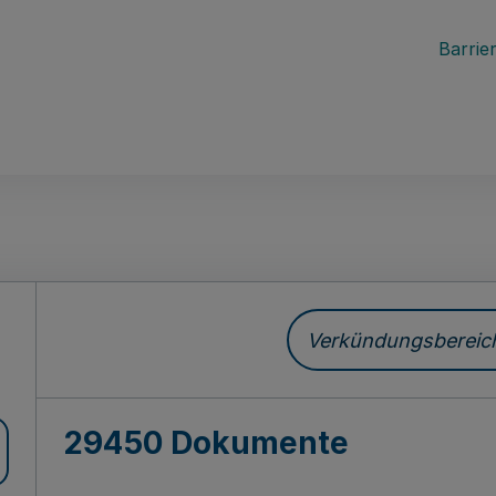
Barrier
ch
Verkündungsbereich 
29450 Dokumente