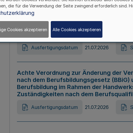
hen, die für die Verwendung der Seite zwingend erforderlich sind. Hi
Ausfertigungsdatum
21.07.2026
S
hutzerklärung
ige Cookies akzeptieren
Alle Cookies akzeptieren
Gesetz zur Änderung des Online-Casin
Ausfertigungsdatum
21.07.2026
S
Achte Verordnung zur Änderung der Ver
nach dem Berufsbildungsgesetz (BBiG) 
Berufsbildung im Rahmen der Handwerk
Zuständigkeiten nach dem Berufsqualif
Ausfertigungsdatum
21.07.2026
S