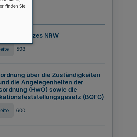
er finden Sie
eite
595
ospiel Gesetzes NRW
eite
598
ordnung über die Zuständigkeiten
und die Angelegenheiten der
sordnung (HwO) sowie die
ikationsfeststellungsgesetz (BQFG)
eite
600