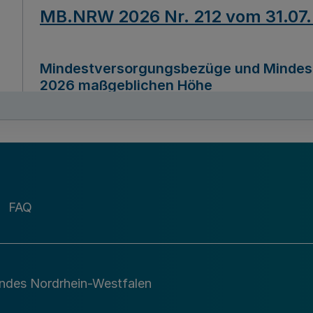
MB.NRW 2026 Nr. 212 vom 31.07
Mindestversorgungsbezüge und Mindesth
2026 maßgeblichen Höhe
Ausfertigungsdatum
22.07.2026
MB.NRW 2026 Nr. 211 vom 31.07
FAQ
Richtlinie zur Durchführung des Förder
Digital (MID)“ zum Teilprogramm MID-Di
andes Nordrhein-Westfalen
Ausfertigungsdatum
29.11.2026
A