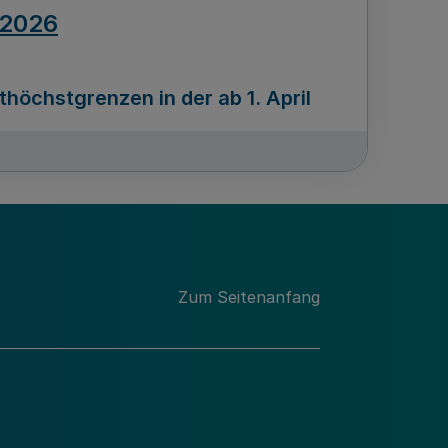
.2026
öchstgrenzen in der ab 1. April
Ausgabennummer
212
.2026
Zum Seitenanfang
programms „Mittelstand Innovativ &
gitale Prozesse
usgabennummer
211