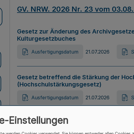
GV. NRW. 2026 Nr. 23 vom 03.08
Gesetz zur Änderung des Archivgesetze
Kulturgesetzbuches
Ausfertigungsdatum
21.07.2026
S
Gesetz betreffend die Stärkung der Hoc
(Hochschulstärkungsgesetz)
Ausfertigungsdatum
21.07.2026
S
e-Einstellungen
Gesetz zur Vermeidung von Diskriminier
(Landesantidiskriminierungsgesetz – 
ite werden Cookies verwendet. Sie können entweder allen Cookies 