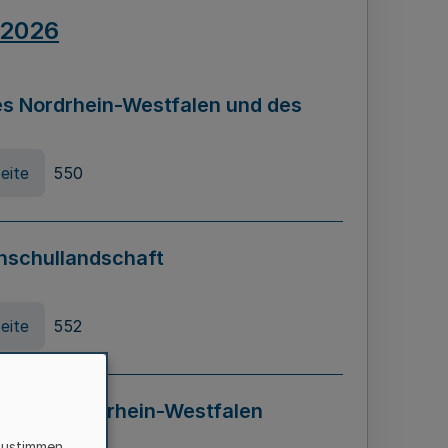
.2026
s Nordrhein-Westfalen und des
eite
550
hschullandschaft
eite
552
ung in Nordrhein-Westfalen
LADG NRW)
zustimmen,