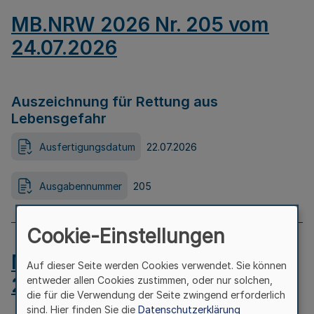
MB.NRW 2026 Nr. 205 vom
24.07.2026
Auszeichnung für Rettung aus
Lebensgefahr
Ausfertigungsdatum
22.07.2026
Ausgabennummer
205
Cookie-Einstellungen
MB.NRW 2026 Nr. 204 vom
Auf dieser Seite werden Cookies verwendet. Sie können
24.07.2026
entweder allen Cookies zustimmen, oder nur solchen,
die für die Verwendung der Seite zwingend erforderlich
sind. Hier finden Sie die
Datenschutzerklärung