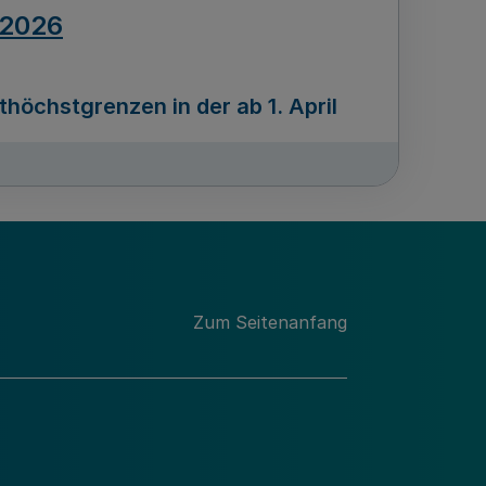
.2026
öchstgrenzen in der ab 1. April
Ausgabennummer
212
.2026
Zum Seitenanfang
programms „Mittelstand Innovativ &
gitale Prozesse
usgabennummer
211