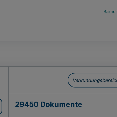
Barrier
ch
Verkündungsbereich 
29450 Dokumente