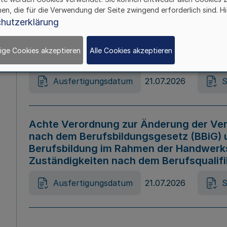
hen, die für die Verwendung der Seite zwingend erforderlich sind. Hi
Ausfertigungsdatum
21.07.2026
S
hutzerklärung
ige Cookies akzeptieren
Alle Cookies akzeptieren
Gesetz zur Änderung des Online-Casin
Ausfertigungsdatum
21.07.2026
S
Achte Verordnung zur Änderung der Ver
nach dem Berufsbildungsgesetz (BBiG) 
Berufsbildung im Rahmen der Handwerk
Zuständigkeiten nach dem Berufsqualif
Ausfertigungsdatum
21.07.2026
S