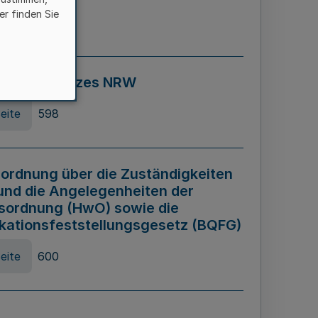
er finden Sie
eite
595
ospiel Gesetzes NRW
eite
598
ordnung über die Zuständigkeiten
und die Angelegenheiten der
sordnung (HwO) sowie die
ikationsfeststellungsgesetz (BQFG)
eite
600