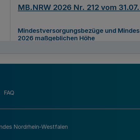
MB.NRW 2026 Nr. 212 vom 31.07
Mindestversorgungsbezüge und Mindesth
2026 maßgeblichen Höhe
Ausfertigungsdatum
22.07.2026
MB.NRW 2026 Nr. 211 vom 31.07
FAQ
Richtlinie zur Durchführung des Förder
Digital (MID)“ zum Teilprogramm MID-Di
andes Nordrhein-Westfalen
Ausfertigungsdatum
29.11.2026
A