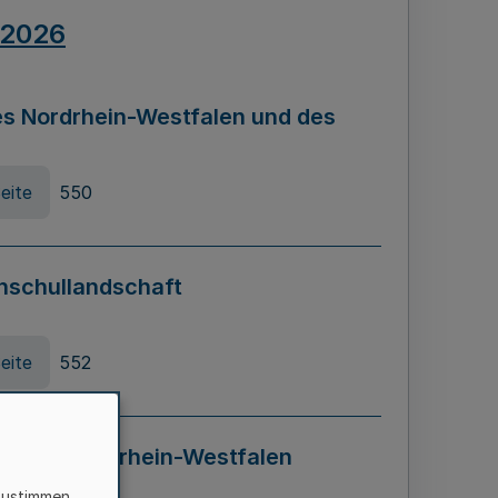
.2026
s Nordrhein-Westfalen und des
eite
550
hschullandschaft
eite
552
ung in Nordrhein-Westfalen
LADG NRW)
zustimmen,