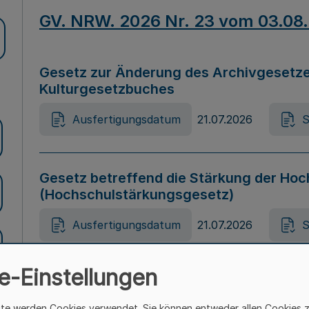
GV. NRW. 2026 Nr. 23 vom 03.08
Gesetz zur Änderung des Archivgesetze
Kulturgesetzbuches
Ausfertigungsdatum
21.07.2026
S
Gesetz betreffend die Stärkung der Hoc
(Hochschulstärkungsgesetz)
Ausfertigungsdatum
21.07.2026
S
e-Einstellungen
Gesetz zur Vermeidung von Diskriminier
(Landesantidiskriminierungsgesetz – 
ite werden Cookies verwendet. Sie können entweder allen Cookies 