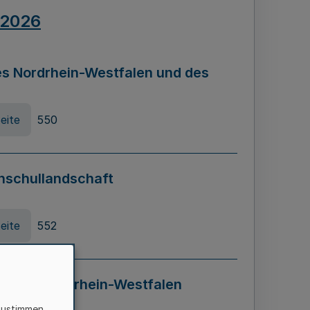
.2026
s Nordrhein-Westfalen und des
eite
550
hschullandschaft
eite
552
ung in Nordrhein-Westfalen
LADG NRW)
zustimmen,