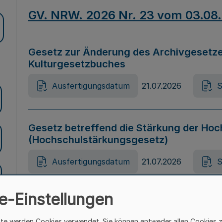
GV. NRW. 2026 Nr. 23 vom 03.08
Gesetz zur Änderung des Archivgesetze
Kulturgesetzbuches
Ausfertigungsdatum
21.07.2026
S
Gesetz betreffend die Stärkung der Hoc
(Hochschulstärkungsgesetz)
Ausfertigungsdatum
21.07.2026
S
e-Einstellungen
Gesetz zur Vermeidung von Diskriminier
(Landesantidiskriminierungsgesetz – 
ite werden Cookies verwendet. Sie können entweder allen Cookies 