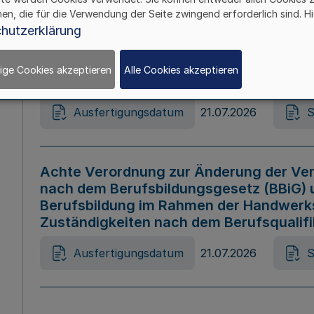
hen, die für die Verwendung der Seite zwingend erforderlich sind. Hi
Ausfertigungsdatum
21.07.2026
S
hutzerklärung
ige Cookies akzeptieren
Alle Cookies akzeptieren
Gesetz zur Änderung des Online-Casin
Ausfertigungsdatum
21.07.2026
S
Achte Verordnung zur Änderung der Ver
nach dem Berufsbildungsgesetz (BBiG) 
Berufsbildung im Rahmen der Handwerk
Zuständigkeiten nach dem Berufsqualif
Ausfertigungsdatum
21.07.2026
S