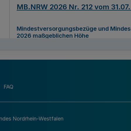
MB.NRW 2026 Nr. 212 vom 31.07
Mindestversorgungsbezüge und Mindesth
2026 maßgeblichen Höhe
Ausfertigungsdatum
22.07.2026
MB.NRW 2026 Nr. 211 vom 31.07
FAQ
Richtlinie zur Durchführung des Förder
Digital (MID)“ zum Teilprogramm MID-Di
andes Nordrhein-Westfalen
Ausfertigungsdatum
29.11.2026
A