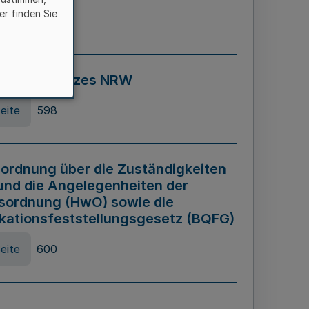
er finden Sie
eite
595
ospiel Gesetzes NRW
eite
598
ordnung über die Zuständigkeiten
und die Angelegenheiten der
sordnung (HwO) sowie die
ikationsfeststellungsgesetz (BQFG)
eite
600