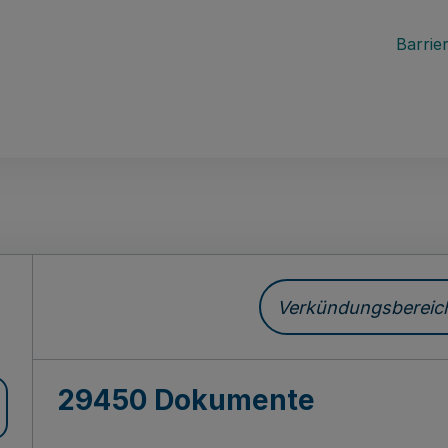
Barrier
ch
Verkündungsbereich 
29450 Dokumente