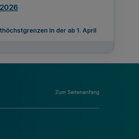
.2026
öchstgrenzen in der ab 1. April
Ausgabennummer
212
.2026
Zum Seitenanfang
programms „Mittelstand Innovativ &
gitale Prozesse
usgabennummer
211