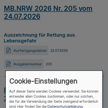
MB.NRW 2026 Nr. 205 vom
24.07.2026
Auszeichnung für Rettung aus
Lebensgefahr
Ausfertigungsdatum
22.07.2026
Ausgabennummer
205
Cookie-Einstellungen
MB.NRW 2026 Nr. 204 vom
Auf dieser Seite werden Cookies verwendet. Sie können
24.07.2026
entweder allen Cookies zustimmen, oder nur solchen,
die für die Verwendung der Seite zwingend erforderlich
sind. Hier finden Sie die
Datenschutzerklärung