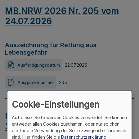
MB.NRW 2026 Nr. 205 vom
24.07.2026
Auszeichnung für Rettung aus
Lebensgefahr
Ausfertigungsdatum
22.07.2026
Ausgabennummer
205
Cookie-Einstellungen
MB.NRW 2026 Nr. 204 vom
Auf dieser Seite werden Cookies verwendet. Sie können
24.07.2026
entweder allen Cookies zustimmen, oder nur solchen,
die für die Verwendung der Seite zwingend erforderlich
sind. Hier finden Sie die
Datenschutzerklärung