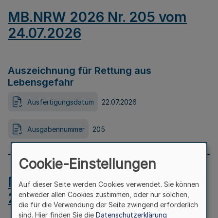
MB.NRW 2026 Nr. 205 vom
24.07.2026
Auszeichnung für Rettung aus
Lebensgefahr
Ausfertigungsdatum
22.07.2026
Ausgabennummer
205
Cookie-Einstellungen
MB.NRW 2026 Nr. 204 vom
Auf dieser Seite werden Cookies verwendet. Sie können
24.07.2026
entweder allen Cookies zustimmen, oder nur solchen,
die für die Verwendung der Seite zwingend erforderlich
sind. Hier finden Sie die
Datenschutzerklärung