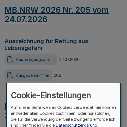
MB.NRW 2026 Nr. 205 vom
24.07.2026
Auszeichnung für Rettung aus
Lebensgefahr
Ausfertigungsdatum
22.07.2026
Ausgabennummer
205
Cookie-Einstellungen
MB.NRW 2026 Nr. 204 vom
Auf dieser Seite werden Cookies verwendet. Sie können
24.07.2026
entweder allen Cookies zustimmen, oder nur solchen,
die für die Verwendung der Seite zwingend erforderlich
sind. Hier finden Sie die
Datenschutzerklärung