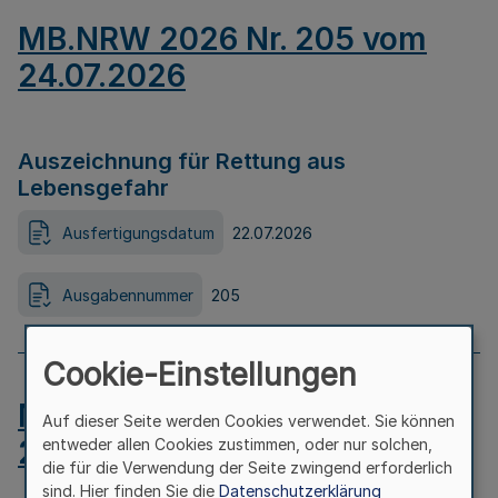
MB.NRW 2026 Nr. 205 vom
24.07.2026
Auszeichnung für Rettung aus
Lebensgefahr
Ausfertigungsdatum
22.07.2026
Ausgabennummer
205
Cookie-Einstellungen
MB.NRW 2026 Nr. 204 vom
Auf dieser Seite werden Cookies verwendet. Sie können
24.07.2026
entweder allen Cookies zustimmen, oder nur solchen,
die für die Verwendung der Seite zwingend erforderlich
sind. Hier finden Sie die
Datenschutzerklärung