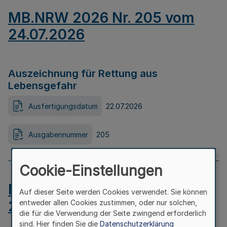
MB.NRW 2026 Nr. 205 vom
24.07.2026
Auszeichnung für Rettung aus
Lebensgefahr
Ausfertigungsdatum
22.07.2026
Ausgabennummer
205
Cookie-Einstellungen
MB.NRW 2026 Nr. 204 vom
Auf dieser Seite werden Cookies verwendet. Sie können
24.07.2026
entweder allen Cookies zustimmen, oder nur solchen,
die für die Verwendung der Seite zwingend erforderlich
sind. Hier finden Sie die
Datenschutzerklärung