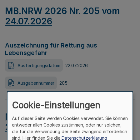
MB.NRW 2026 Nr. 205 vom
24.07.2026
Auszeichnung für Rettung aus
Lebensgefahr
Ausfertigungsdatum
22.07.2026
Ausgabennummer
205
Cookie-Einstellungen
MB.NRW 2026 Nr. 204 vom
Auf dieser Seite werden Cookies verwendet. Sie können
24.07.2026
entweder allen Cookies zustimmen, oder nur solchen,
die für die Verwendung der Seite zwingend erforderlich
sind. Hier finden Sie die
Datenschutzerklärung