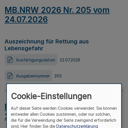
MB.NRW 2026 Nr. 205 vom
24.07.2026
Auszeichnung für Rettung aus
Lebensgefahr
Ausfertigungsdatum
22.07.2026
Ausgabennummer
205
Cookie-Einstellungen
MB.NRW 2026 Nr. 204 vom
Auf dieser Seite werden Cookies verwendet. Sie können
24.07.2026
entweder allen Cookies zustimmen, oder nur solchen,
die für die Verwendung der Seite zwingend erforderlich
sind. Hier finden Sie die
Datenschutzerklärung