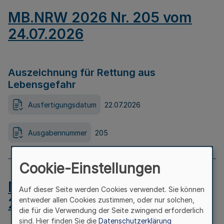
MB.NRW 2026 Nr. 205 vom
24.07.2026
Auszeichnung für Rettung aus
Lebensgefahr
Ausfertigungsdatum
22.07.2026
Ausgabennummer
205
Cookie-Einstellungen
MB.NRW 2026 Nr. 204 vom
Auf dieser Seite werden Cookies verwendet. Sie können
24.07.2026
entweder allen Cookies zustimmen, oder nur solchen,
die für die Verwendung der Seite zwingend erforderlich
sind. Hier finden Sie die
Datenschutzerklärung