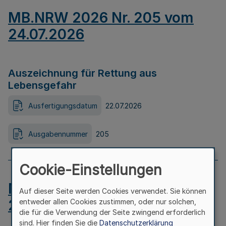
MB.NRW 2026 Nr. 205 vom
24.07.2026
Auszeichnung für Rettung aus
Lebensgefahr
Ausfertigungsdatum
22.07.2026
Ausgabennummer
205
Cookie-Einstellungen
MB.NRW 2026 Nr. 204 vom
Auf dieser Seite werden Cookies verwendet. Sie können
24.07.2026
entweder allen Cookies zustimmen, oder nur solchen,
die für die Verwendung der Seite zwingend erforderlich
sind. Hier finden Sie die
Datenschutzerklärung