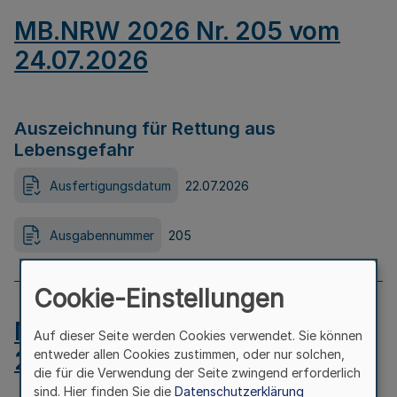
MB.NRW 2026 Nr. 205 vom
24.07.2026
Auszeichnung für Rettung aus
Lebensgefahr
Ausfertigungsdatum
22.07.2026
Ausgabennummer
205
Cookie-Einstellungen
MB.NRW 2026 Nr. 204 vom
Auf dieser Seite werden Cookies verwendet. Sie können
24.07.2026
entweder allen Cookies zustimmen, oder nur solchen,
die für die Verwendung der Seite zwingend erforderlich
sind. Hier finden Sie die
Datenschutzerklärung