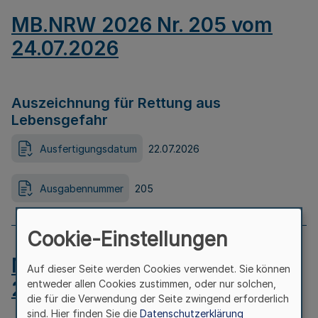
MB.NRW 2026 Nr. 205 vom
24.07.2026
Auszeichnung für Rettung aus
Lebensgefahr
Ausfertigungsdatum
22.07.2026
Ausgabennummer
205
Cookie-Einstellungen
MB.NRW 2026 Nr. 204 vom
Auf dieser Seite werden Cookies verwendet. Sie können
24.07.2026
entweder allen Cookies zustimmen, oder nur solchen,
die für die Verwendung der Seite zwingend erforderlich
sind. Hier finden Sie die
Datenschutzerklärung