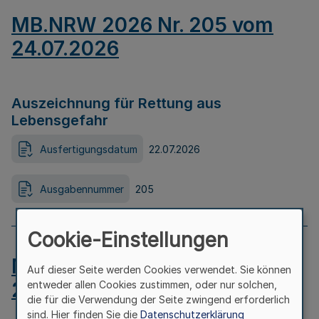
MB.NRW 2026 Nr. 205 vom
24.07.2026
Auszeichnung für Rettung aus
Lebensgefahr
Ausfertigungsdatum
22.07.2026
Ausgabennummer
205
Cookie-Einstellungen
MB.NRW 2026 Nr. 204 vom
Auf dieser Seite werden Cookies verwendet. Sie können
24.07.2026
entweder allen Cookies zustimmen, oder nur solchen,
die für die Verwendung der Seite zwingend erforderlich
sind. Hier finden Sie die
Datenschutzerklärung