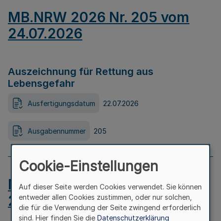
MB.NRW 2026 Nr. 205 vom
24.07.2026
Auszeichnung für Rettung aus
Lebensgefahr
Ausfertigungsdatum
22.07.2026
Ausgabennummer
205
Cookie-Einstellungen
MB.NRW 2026 Nr. 204 vom
Auf dieser Seite werden Cookies verwendet. Sie können
24.07.2026
entweder allen Cookies zustimmen, oder nur solchen,
die für die Verwendung der Seite zwingend erforderlich
sind. Hier finden Sie die
Datenschutzerklärung