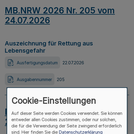
MB.NRW 2026 Nr. 205 vom
24.07.2026
Auszeichnung für Rettung aus
Lebensgefahr
Ausfertigungsdatum
22.07.2026
Ausgabennummer
205
Cookie-Einstellungen
MB.NRW 2026 Nr. 204 vom
Auf dieser Seite werden Cookies verwendet. Sie können
24.07.2026
entweder allen Cookies zustimmen, oder nur solchen,
die für die Verwendung der Seite zwingend erforderlich
sind. Hier finden Sie die
Datenschutzerklärung