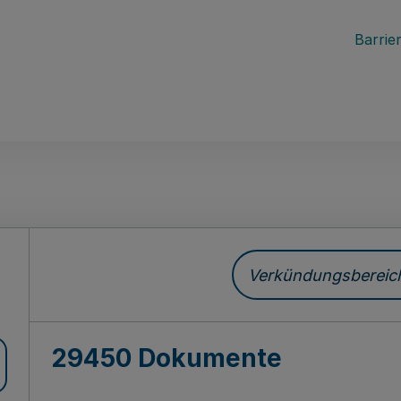
Barrier
ch
Verkündungsbereich 
29450 Dokumente