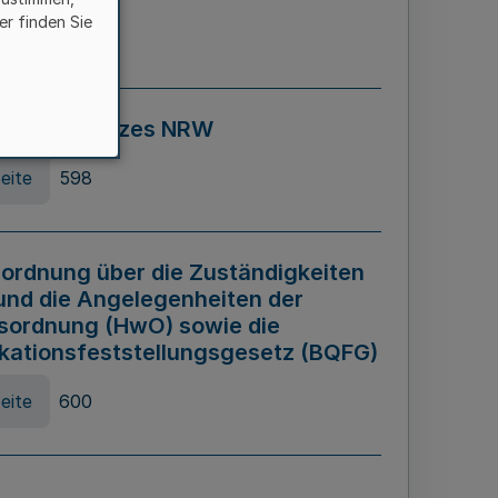
er finden Sie
eite
595
ospiel Gesetzes NRW
eite
598
ordnung über die Zuständigkeiten
und die Angelegenheiten der
sordnung (HwO) sowie die
ikationsfeststellungsgesetz (BQFG)
eite
600