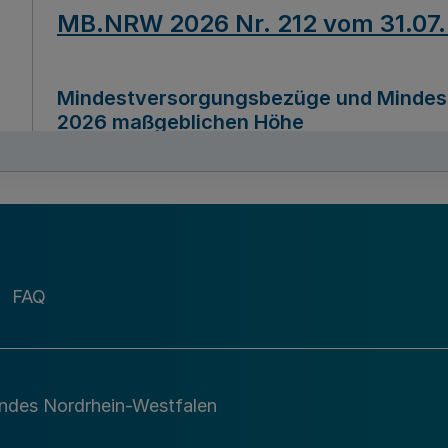
MB.NRW 2026 Nr. 212 vom 31.07
Mindestversorgungsbezüge und Mindesth
2026 maßgeblichen Höhe
Ausfertigungsdatum
22.07.2026
MB.NRW 2026 Nr. 211 vom 31.07
FAQ
Richtlinie zur Durchführung des Förder
Digital (MID)“ zum Teilprogramm MID-Di
andes Nordrhein-Westfalen
Ausfertigungsdatum
29.11.2026
A