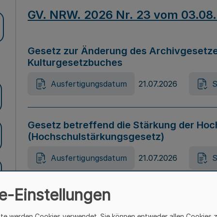
GV. NRW. 2026 Nr. 23 vom 03.08
Gesetz zur Änderung des Archivgesetze
Kulturgesetzbuches
Ausfertigungsdatum
21.07.2026
S
Gesetz betreffend die Stärkung der Hoc
(Hochschulstärkungsgesetz)
Ausfertigungsdatum
21.07.2026
S
e-Einstellungen
Gesetz zur Vermeidung von Diskriminier
(Landesantidiskriminierungsgesetz – 
ite werden Cookies verwendet. Sie können entweder allen Cookies 