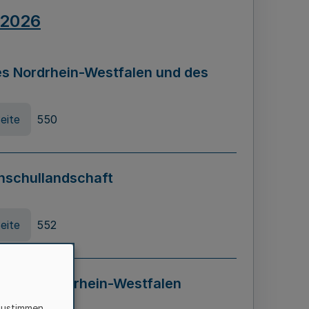
.2026
s Nordrhein-Westfalen und des
eite
550
hschullandschaft
eite
552
ung in Nordrhein-Westfalen
LADG NRW)
zustimmen,