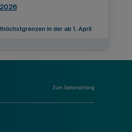
.2026
öchstgrenzen in der ab 1. April
Ausgabennummer
212
.2026
Zum Seitenanfang
programms „Mittelstand Innovativ &
gitale Prozesse
usgabennummer
211