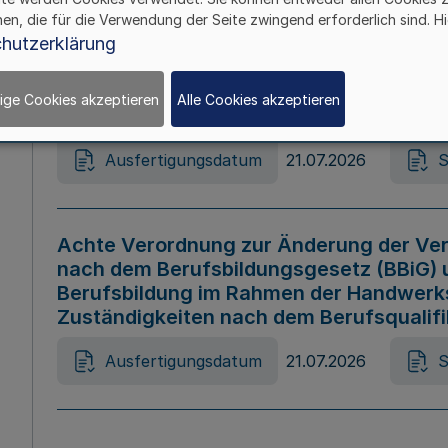
hen, die für die Verwendung der Seite zwingend erforderlich sind. Hi
Ausfertigungsdatum
21.07.2026
S
hutzerklärung
ige Cookies akzeptieren
Alle Cookies akzeptieren
Gesetz zur Änderung des Online-Casin
Ausfertigungsdatum
21.07.2026
S
Achte Verordnung zur Änderung der Ver
nach dem Berufsbildungsgesetz (BBiG) 
Berufsbildung im Rahmen der Handwerk
Zuständigkeiten nach dem Berufsqualif
Ausfertigungsdatum
21.07.2026
S